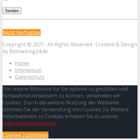
Nicht Verfügbar
Copyright © 2021 · All Rights Reserved · Content & Design
by Biohacking24.de
Home
Impressum
Datenschutz
Um unsere Webseite für Sie optimal zu gestalten und
fortlaufend verbessern zu können, verwenden wir
Cookies. Durch die weitere Nutzung der Webseite
stimmen Sie der Verwendung von Cookies zu. Weitere
Informationen zu Cookies erhalten Sie in unserer
Datenschutzerklärung
Cookies zustimmen