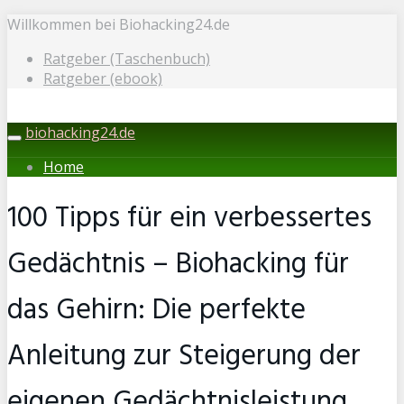
Skip
Willkommen bei Biohacking24.de
to
Ratgeber (Taschenbuch)
main
Ratgeber (ebook)
content
biohacking24.de
Toggle
navigation
Home
100 Tipps für ein verbessertes
Gedächtnis – Biohacking für
das Gehirn: Die perfekte
Anleitung zur Steigerung der
eigenen Gedächtnisleistung